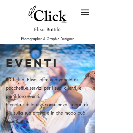
Elisa Battilà
Photographer & Graphic Designer
eventi
Il Click di Elisa offre una varietà di
pacchetti e servizi per i suoi clienti, e
per il loro eventi.
Prenota subito una consulenza: scopri di
più sulla sua offerta e in che modo può
esserti utile.